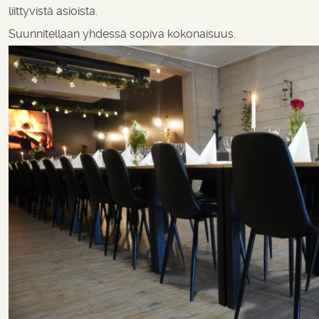
liittyvistä asioista.
Suunnitellaan yhdessä sopiva kokonaisuus.