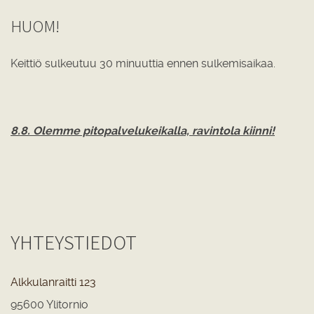
HUOM!
Keittiö sulkeutuu 30 minuuttia ennen sulkemisaikaa.
8.8. Olemme pitopalvelukeikalla, ravintola kiinni!
YHTEYSTIEDOT
Alkkulanraitti 123
95600 Ylitornio